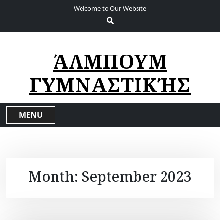
S
Welcome to Our Website
k
i
p
t
ΆΛΜΠΟΥΜ
o
c
ΓΥΜΝΑΣΤΙΚΉΣ
o
n
t
MENU
e
n
t
Month:
September 2023